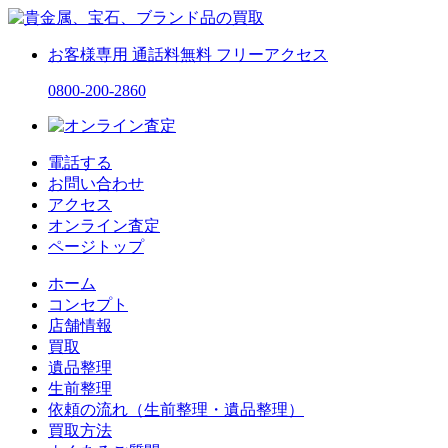
お客様専用
通話料無料
フリーアクセス
0800-200-2860
電話する
お問い合わせ
アクセス
オンライン査定
ページトップ
ホーム
コンセプト
店舗情報
買取
遺品整理
生前整理
依頼の流れ（生前整理・遺品整理）
買取方法