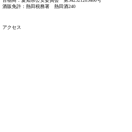
古物商：愛知県公安委員会 第542521205400号
酒販免許：熱田税務署 熱田酒240
アクセス