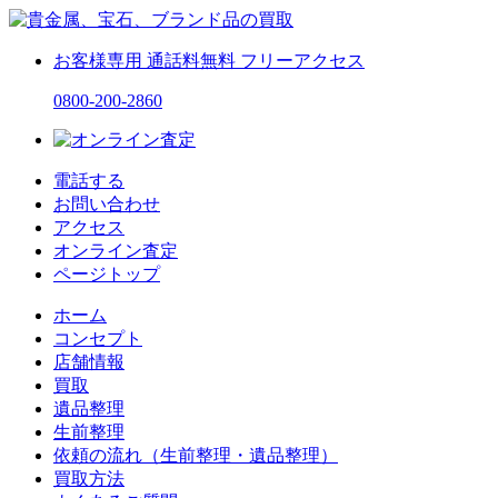
お客様専用
通話料無料
フリーアクセス
0800-200-2860
電話する
お問い合わせ
アクセス
オンライン査定
ページトップ
ホーム
コンセプト
店舗情報
買取
遺品整理
生前整理
依頼の流れ（生前整理・遺品整理）
買取方法