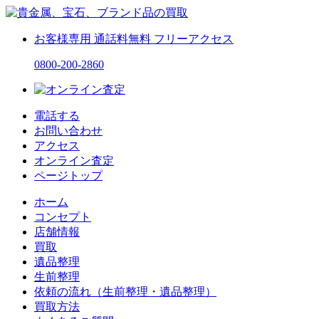
お客様専用
通話料無料
フリーアクセス
0800-200-2860
電話する
お問い合わせ
アクセス
オンライン査定
ページトップ
ホーム
コンセプト
店舗情報
買取
遺品整理
生前整理
依頼の流れ（生前整理・遺品整理）
買取方法