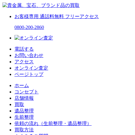
お客様専用
通話料無料
フリーアクセス
0800-200-2860
電話する
お問い合わせ
アクセス
オンライン査定
ページトップ
ホーム
コンセプト
店舗情報
買取
遺品整理
生前整理
依頼の流れ（生前整理・遺品整理）
買取方法