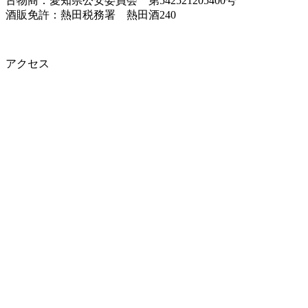
古物商：愛知県公安委員会 第542521205400号
酒販免許：熱田税務署 熱田酒240
アクセス