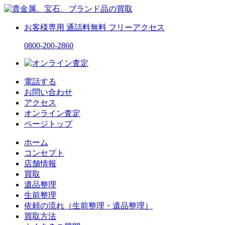
お客様専用
通話料無料
フリーアクセス
0800-200-2860
電話する
お問い合わせ
アクセス
オンライン査定
ページトップ
ホーム
コンセプト
店舗情報
買取
遺品整理
生前整理
依頼の流れ（生前整理・遺品整理）
買取方法