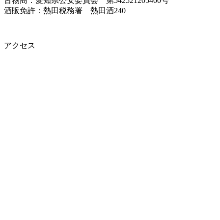
古物商：愛知県公安委員会 第542521205400号
酒販免許：熱田税務署 熱田酒240
アクセス