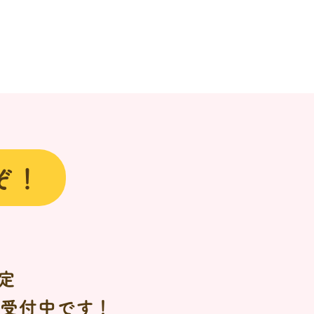
ぞ！
定
日受付中です！