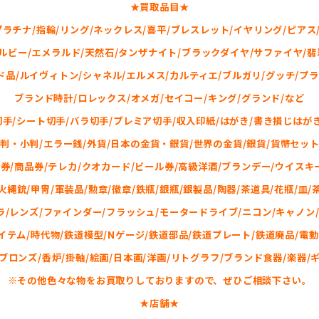
★買取品目★
プラチナ/指輪/リング/ネックレス/喜平/ブレスレット/イヤリング/ピアス
/ルビー/エメラルド/天然石/タンザナイト/ブラックダイヤ/サファイヤ/翡翠
ド品/ルイヴィトン/シャネル/エルメス/カルティエ/ブルガリ/グッチ/プラ
ブランド時計/ロレックス/オメガ/セイコー/キング/グランド/など
切手/シート切手/バラ切手/プレミア切手/収入印紙/はがき/書き損じはがき
大判・小判/エラー銭/外貨/日本の金貨・銀貨/世界の金貨/銀貨/貨幣セット
券/商品券/テレカ/クオカード/ビール券/高級洋酒/ブランデー/ウイスキ
火縄銃/甲冑/軍装品/勲章/徽章/鉄瓶/銀瓶/銀製品/陶器/茶道具/花瓶/皿/
ラ/レンズ/ファインダー/フラッシュ/モータードライブ/ニコン/キャノン/
テム/時代物/鉄道模型/Nゲージ/鉄道部品/鉄道プレート/鉄道廃品/電動
ブロンズ/香炉/掛軸/絵画/日本画/洋画/リトグラフ/ブランド食器/楽器/
※その他色々な物をお買取りしておりますので、ぜひご相談下さい。
★店舗★