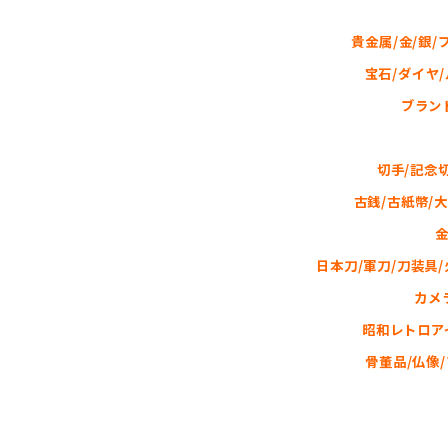
貴金属/金/銀/
宝石/ダイヤ
ブラン
切手/記念
古銭/古紙幣/
金
日本刀/軍刀/刀装具/
カメ
昭和レトロアイ
骨董品/仏像/