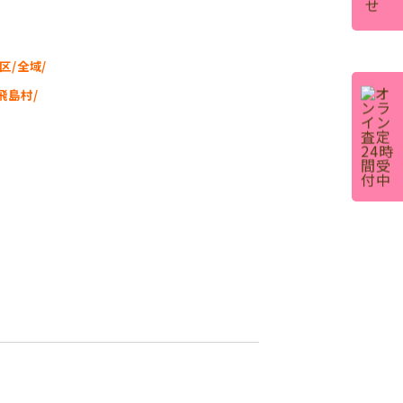
区/全域/
飛島村/
、