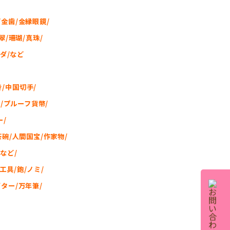
/金歯/金縁眼鏡/
/珊瑚/真珠/
ダ/など
/中国切手/
/プルーフ貨幣/
ー/
茶碗/人間国宝/作家物/
など/
工具/鉋/ノミ/
ギター/万年筆/