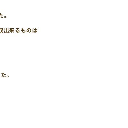
た。
収出来るものは
した。