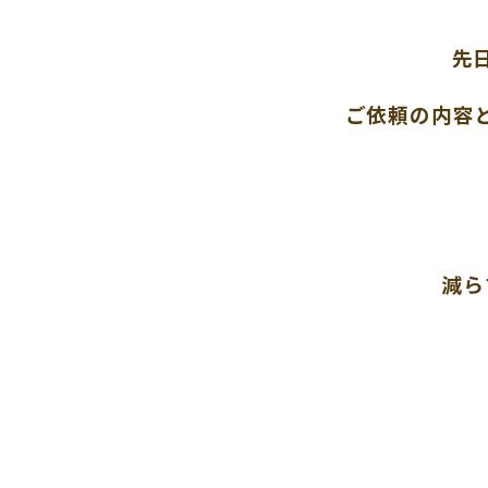
先
ご依頼の内容
減ら