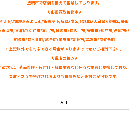
豊明市で店舗を構えて営業しております。
★出張買取強化中★
豊明市/東郷町/みよし市/名古屋市/緑区/南区/昭和区/天白区/瑞穂区/熱田
/東海市/東浦町/刈谷市/高浜市/日進市/長久手市/安城市/知立市/西尾市/
知多市/阿久比町/武豊町/半田市/常滑市/美浜町/南知多町
※上記以外でも対応できる場合がありますのでぜひご相談下さい。
★当店の強み★
当店では、遺品整理・片付け・解体業者など色々な業者と提携しており
買取と別々で発注されるよりも費用を抑えた対応が可能です。
ALL