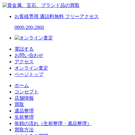
お客様専用
通話料無料
フリーアクセス
0800-200-2860
電話する
お問い合わせ
アクセス
オンライン査定
ページトップ
ホーム
コンセプト
店舗情報
買取
遺品整理
生前整理
依頼の流れ（生前整理・遺品整理）
買取方法