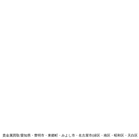
貴金属買取/愛知県・豊明市・東郷町・みよし市・名古屋市(緑区・南区・昭和区・天白