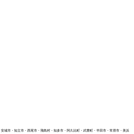
・安城市・知立市・西尾市・飛島村・知多市・阿久比町・武豊町・半田市・常滑市・美浜