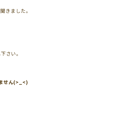
と聞きました。
ね下さい。
ん(>_<)