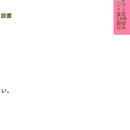
器設置
さい。