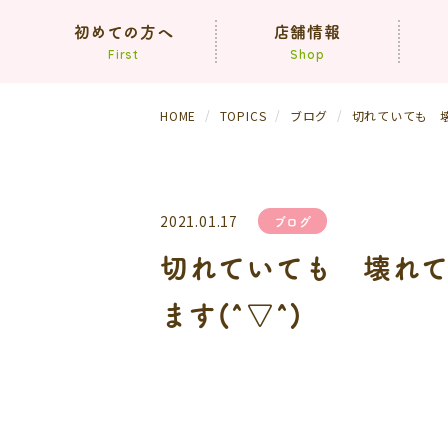
初めての方へ
店舗情報
First
Shop
HOME
TOPICS
ブログ
切れていても 壊
コンセプト
買取方法
依頼の流れ
（生前・遺品整理）
2021.01.17
ブログ
よくあるご質問
切れていても 壊れて
ます(^▽^)