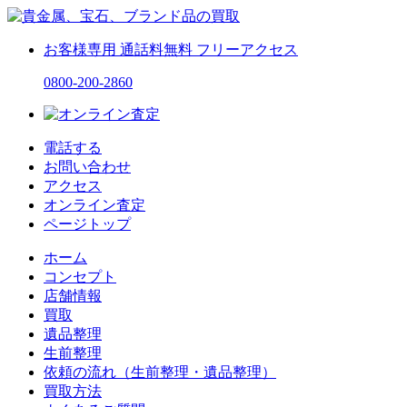
お客様専用
通話料無料
フリーアクセス
0800-200-2860
電話する
お問い合わせ
アクセス
オンライン査定
ページトップ
ホーム
コンセプト
店舗情報
買取
遺品整理
生前整理
依頼の流れ（生前整理・遺品整理）
買取方法