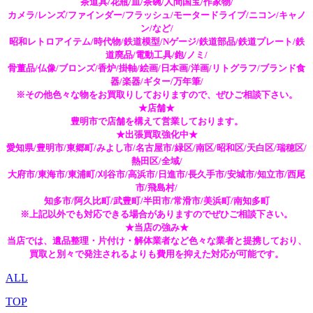
茶道具/花瓶/皿/茶碗/人間国宝/作家物/
カメラ/レンズ/ファインダー/フラッシュ/モータードライブ/ニコン/キャノ
ン/など/
昭和レトロアイテム/時代物/鉄道模型/Nゲージ/鉄道部品/鉄道プレート/鉄
道廃品/電動工具/鉋/ノミ/
骨董品/仏像/ブロンズ/香炉/掛軸/絵画/日本画/洋画/リトグラフ/ブランド食
器/楽器/ギター/万年筆/
※その他色々な物をお買取りしておりますので、ぜひご相談下さい。
★店舗★
豊明市で店舗を構えて営業しております。
★出張買取強化中★
愛知県/豊明市/東郷町/みよし市/名古屋市/緑区/南区/昭和区/天白区/瑞穂区/
熱田区/全域/
大府市/東海市/東浦町/刈谷市/高浜市/日進市/長久手市/安城市/知立市/西尾
市/飛島村/
知多市/阿久比町/武豊町/半田市/常滑市/美浜町/南知多町
※上記以外でも対応できる場合がありますのでぜひご相談下さい。
★当店の強み★
当店では、遺品整理・片付け・解体業者など色々な業者と提携しており、
買取と別々で発注されるよりも費用を抑えた対応が可能です。
ALL
TOP