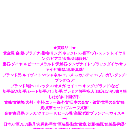
★買取品目★
貴金属/金/銀/プラチナ/指輪/リング/ネックレス/喜平/ブレスレット/イヤリ
ング/ピアス/金歯/金縁眼鏡/
宝石/ダイヤ/ルビー/エメラルド/天然石/タンザナイト/ブラックダイヤ/サフ
ァイヤ/翡翠/珊瑚/真珠/
ブランド品/ルイヴィトン/シャネル/エルメス/カルティエ/ブルガリ/グッチ/
プラダ/など
ブランド時計/ロレックス/オメガ/セイコー/キング/グランド/など
切手/記念切手/シート切手/バラ切手/プレミア切手/収入印紙/はがき/書き損
じはがき/中国切手/
古銭/古紙幣/大判・小判/エラー銭/外貨/日本の金貨・銀貨/世界の金貨/銀
貨/貨幣セット/プルーフ貨幣/
金券/商品券/テレカ/クオカード/ビール券/高級洋酒/ブランデー/ウイスキ
ー/
日本刀/軍刀/刀装具/火縄銃/甲冑/軍装品/勲章/徽章/鉄瓶/銀瓶/銀製品/陶器/