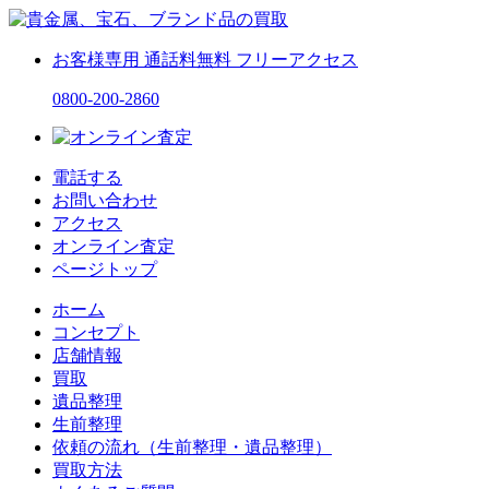
お客様専用
通話料無料
フリーアクセス
0800-200-2860
電話する
お問い合わせ
アクセス
オンライン査定
ページトップ
ホーム
コンセプト
店舗情報
買取
遺品整理
生前整理
依頼の流れ（生前整理・遺品整理）
買取方法