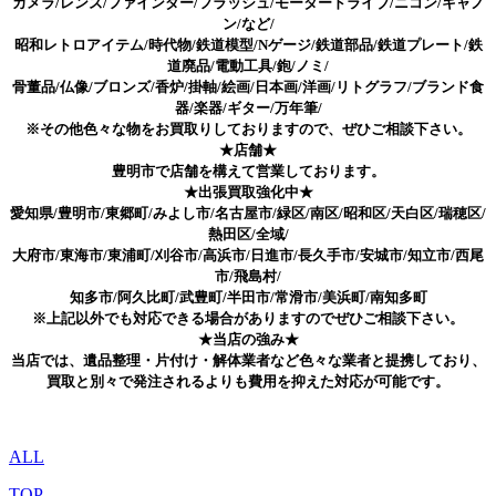
カメラ/レンズ/ファインダー/フラッシュ/モータードライブ/ニコン/キャノ
ン/など/
昭和レトロアイテム/時代物/鉄道模型/Nゲージ/鉄道部品/鉄道プレート/鉄
道廃品/電動工具/鉋/ノミ/
骨董品/仏像/ブロンズ/香炉/掛軸/絵画/日本画/洋画/リトグラフ/ブランド食
器/楽器/ギター/万年筆/
※その他色々な物をお買取りしておりますので、ぜひご相談下さい。
★店舗★
豊明市で店舗を構えて営業しております。
★出張買取強化中★
愛知県/豊明市/東郷町/みよし市/名古屋市/緑区/南区/昭和区/天白区/瑞穂区/
熱田区/全域/
大府市/東海市/東浦町/刈谷市/高浜市/日進市/長久手市/安城市/知立市/西尾
市/飛島村/
知多市/阿久比町/武豊町/半田市/常滑市/美浜町/南知多町
※上記以外でも対応できる場合がありますのでぜひご相談下さい。
★当店の強み★
当店では、遺品整理・片付け・解体業者など色々な業者と提携しており、
買取と別々で発注されるよりも費用を抑えた対応が可能です。
ALL
TOP