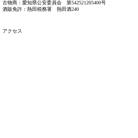
古物商：愛知県公安委員会 第542521205400号
酒販免許：熱田税務署 熱田酒240
アクセス