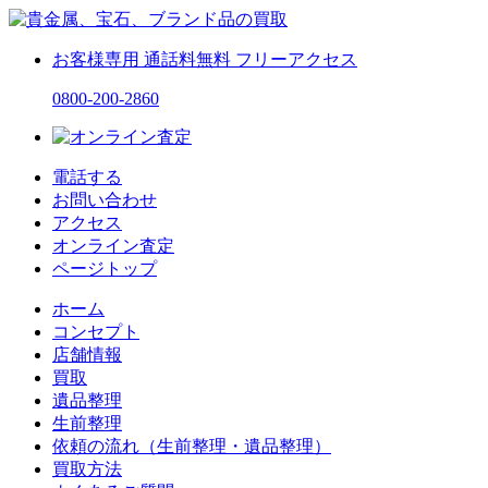
お客様専用
通話料無料
フリーアクセス
0800-200-2860
電話する
お問い合わせ
アクセス
オンライン査定
ページトップ
ホーム
コンセプト
店舗情報
買取
遺品整理
生前整理
依頼の流れ（生前整理・遺品整理）
買取方法