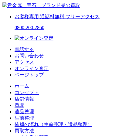
お客様専用
通話料無料
フリーアクセス
0800-200-2860
電話する
お問い合わせ
アクセス
オンライン査定
ページトップ
ホーム
コンセプト
店舗情報
買取
遺品整理
生前整理
依頼の流れ（生前整理・遺品整理）
買取方法