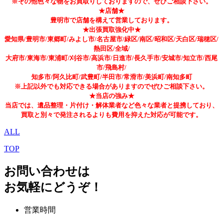
※その他色々な物をお買取りしておりますので、ぜひご相談下さい。
★店舗★
豊明市で店舗を構えて営業しております。
★出張買取強化中★
愛知県/豊明市/東郷町/みよし市/名古屋市/緑区/南区/昭和区/天白区/瑞穂区/
熱田区/全域/
大府市/東海市/東浦町/刈谷市/高浜市/日進市/長久手市/安城市/知立市/西尾
市/飛島村/
知多市/阿久比町/武豊町/半田市/常滑市/美浜町/南知多町
※上記以外でも対応できる場合がありますのでぜひご相談下さい。
★当店の強み★
当店では、遺品整理・片付け・解体業者など色々な業者と提携しており、
買取と別々で発注されるよりも費用を抑えた対応が可能です。
ALL
TOP
お問い合わせは
お気軽にどうぞ！
営業時間