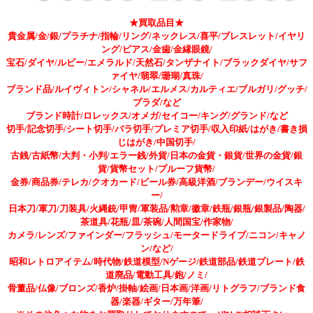
★買取品目★
貴金属/金/銀/プラチナ/指輪/リング/ネックレス/喜平/ブレスレット/イヤリ
ング/ピアス/金歯/金縁眼鏡/
宝石/ダイヤ/ルビー/エメラルド/天然石/タンザナイト/ブラックダイヤ/サフ
ァイヤ/翡翠/珊瑚/真珠/
ブランド品/ルイヴィトン/シャネル/エルメス/カルティエ/ブルガリ/グッチ/
プラダ/など
ブランド時計/ロレックス/オメガ/セイコー/キング/グランド/など
切手/記念切手/シート切手/バラ切手/プレミア切手/収入印紙/はがき/書き損
じはがき/中国切手/
古銭/古紙幣/大判・小判/エラー銭/外貨/日本の金貨・銀貨/世界の金貨/銀
貨/貨幣セット/プルーフ貨幣/
金券/商品券/テレカ/クオカード/ビール券/高級洋酒/ブランデー/ウイスキ
ー/
日本刀/軍刀/刀装具/火縄銃/甲冑/軍装品/勲章/徽章/鉄瓶/銀瓶/銀製品/陶器/
茶道具/花瓶/皿/茶碗/人間国宝/作家物/
カメラ/レンズ/ファインダー/フラッシュ/モータードライブ/ニコン/キャノ
ン/など/
昭和レトロアイテム/時代物/鉄道模型/Nゲージ/鉄道部品/鉄道プレート/鉄
道廃品/電動工具/鉋/ノミ/
骨董品/仏像/ブロンズ/香炉/掛軸/絵画/日本画/洋画/リトグラフ/ブランド食
器/楽器/ギター/万年筆/