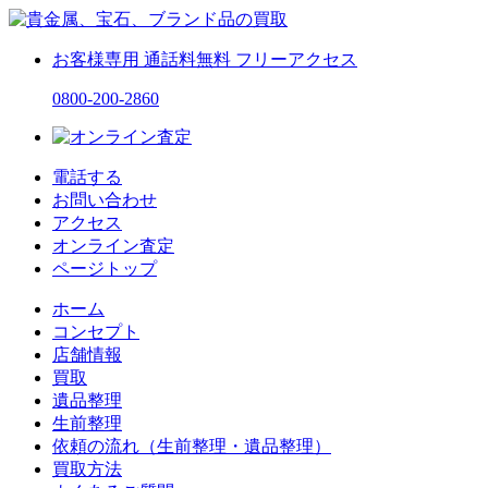
お客様専用
通話料無料
フリーアクセス
0800-200-2860
電話する
お問い合わせ
アクセス
オンライン査定
ページトップ
ホーム
コンセプト
店舗情報
買取
遺品整理
生前整理
依頼の流れ（生前整理・遺品整理）
買取方法