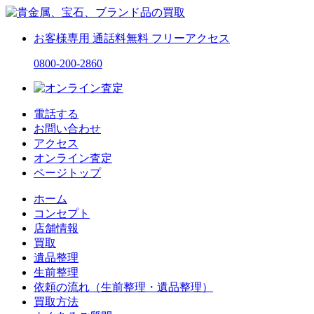
お客様専用
通話料無料
フリーアクセス
0800-200-2860
電話する
お問い合わせ
アクセス
オンライン査定
ページトップ
ホーム
コンセプト
店舗情報
買取
遺品整理
生前整理
依頼の流れ（生前整理・遺品整理）
買取方法