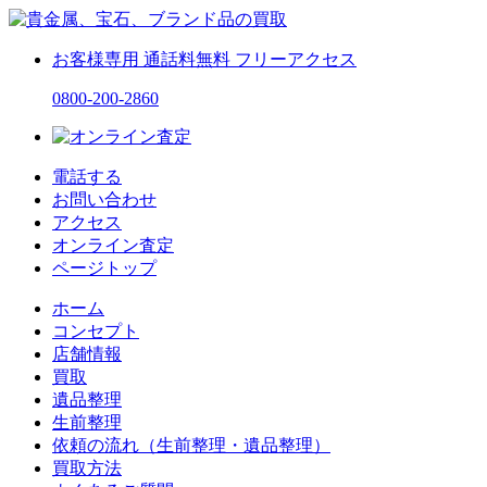
お客様専用
通話料無料
フリーアクセス
0800-200-2860
電話する
お問い合わせ
アクセス
オンライン査定
ページトップ
ホーム
コンセプト
店舗情報
買取
遺品整理
生前整理
依頼の流れ（生前整理・遺品整理）
買取方法