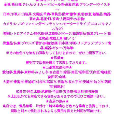
金券/商品券/テレカ/クオカード/ビール券/高級洋酒/ブランデー/ウイスキ
ー/
日本刀/軍刀/刀装具/火縄銃/甲冑/軍装品/勲章/徽章/鉄瓶/銀瓶/銀製品/陶器/
茶道具/花瓶/皿/茶碗/人間国宝/作家物/
カメラ/レンズ/ファインダー/フラッシュ/モータードライブ/ニコン/キャノ
ン/など/
昭和レトロアイテム/時代物/鉄道模型/Nゲージ/鉄道部品/鉄道プレート/鉄
道廃品/電動工具/鉋/ノミ/
骨董品/仏像/ブロンズ/香炉/掛軸/絵画/日本画/洋画/リトグラフ/ブランド食
器/楽器/ギター/万年筆/
※その他色々な物をお買取りしておりますので、ぜひご相談下さい。
★店舗★
豊明市で店舗を構えて営業しております。
★出張買取強化中★
愛知県/豊明市/東郷町/みよし市/名古屋市/緑区/南区/昭和区/天白区/瑞穂区/
熱田区/全域/
大府市/東海市/東浦町/刈谷市/高浜市/日進市/長久手市/安城市/知立市/西尾
市/飛島村/
知多市/阿久比町/武豊町/半田市/常滑市/美浜町/南知多町
※上記以外でも対応できる場合がありますのでぜひご相談下さい。
★当店の強み★
当店では、遺品整理・片付け・解体業者など色々な業者と提携しており、
買取と別々で発注されるよりも費用を抑えた対応が可能です。