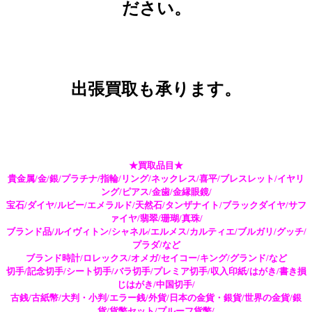
ださい。
出張買取も承ります。
★買取品目★
貴金属/金/銀/プラチナ/指輪/リング/ネックレス/喜平/ブレスレット/イヤリ
ング/ピアス/金歯/金縁眼鏡/
宝石/ダイヤ/ルビー/エメラルド/天然石/タンザナイト/ブラックダイヤ/サフ
ァイヤ/翡翠/珊瑚/真珠/
ブランド品/ルイヴィトン/シャネル/エルメス/カルティエ/ブルガリ/グッチ/
プラダ/など
ブランド時計/ロレックス/オメガ/セイコー/キング/グランド/など
切手/記念切手/シート切手/バラ切手/プレミア切手/収入印紙/はがき/書き損
じはがき/中国切手/
古銭/古紙幣/大判・小判/エラー銭/外貨/日本の金貨・銀貨/世界の金貨/銀
貨/貨幣セット/プルーフ貨幣/