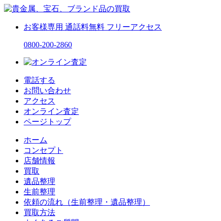
お客様専用
通話料無料
フリーアクセス
0800-200-2860
電話する
お問い合わせ
アクセス
オンライン査定
ページトップ
ホーム
コンセプト
店舗情報
買取
遺品整理
生前整理
依頼の流れ（生前整理・遺品整理）
買取方法